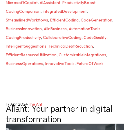
MicrosoftCopilot
,
AIAssistant
,
ProductivityBoost
,
CodingCompanion
,
IntegratedDevelopment
,
StreamlinedWorkflows
,
EfficientCoding
,
CodeGeneration
,
BusinessInnovation
,
AIInBusiness
,
AutomationTools
,
CodingProductivity
,
CollaborativeCoding
,
CodeQuality
,
IntelligentSuggestions
,
TechnicalDebtReduction
,
EfficientResourceUtilization
,
CustomizableIntegrations
,
BusinessOperations
,
InnovativeTools
,
FutureOfWork
Aliant: Your partner in digital
17 Apr 2024
The Ant
transformation