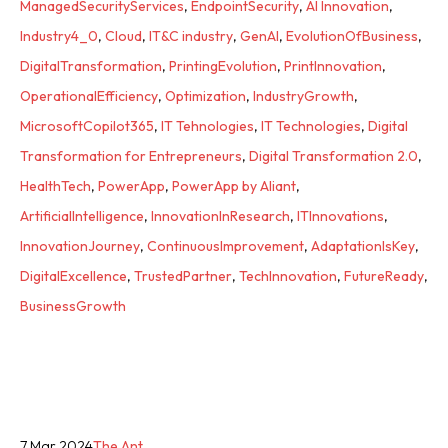
ManagedSecurityServices
,
EndpointSecurity
,
AI Innovation
,
Industry4_0
,
Cloud
,
IT&C industry
,
GenAI
,
EvolutionOfBusiness
,
DigitalTransformation
,
PrintingEvolution
,
PrintInnovation
,
OperationalEfficiency
,
Optimization
,
IndustryGrowth
,
MicrosoftCopilot365
,
IT Tehnologies
,
IT Technologies
,
Digital
Transformation for Entrepreneurs
,
Digital Transformation 2.0
,
HealthTech
,
PowerApp
,
PowerApp by Aliant
,
ArtificialIntelligence
,
InnovationInResearch
,
ITInnovations
,
InnovationJourney
,
ContinuousImprovement
,
AdaptationIsKey
,
DigitalExcellence
,
TrustedPartner
,
TechInnovation
,
FutureReady
,
BusinessGrowth
7 Mar 2024
The Ant