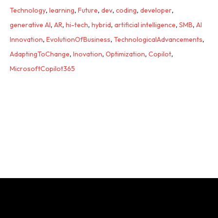
Technology
,
learning
,
Future
,
dev
,
coding
,
developer
,
generative AI
,
AR
,
hi-tech
,
hybrid
,
artificial intelligence
,
SMB
,
AI
Innovation
,
EvolutionOfBusiness
,
TechnologicalAdvancements
,
AdaptingToChange
,
Inovation
,
Optimization
,
Copilot
,
MicrosoftCopilot365