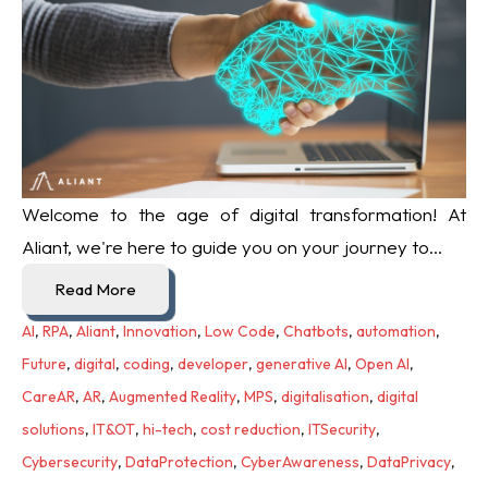
Welcome to the age of digital transformation! At
Aliant, we're here to guide you on your journey to...
Read More
AI
,
RPA
,
Aliant
,
Innovation
,
Low Code
,
Chatbots
,
automation
,
Future
,
digital
,
coding
,
developer
,
generative AI
,
Open AI
,
CareAR
,
AR
,
Augmented Reality
,
MPS
,
digitalisation
,
digital
solutions
,
IT&OT
,
hi-tech
,
cost reduction
,
ITSecurity
,
Cybersecurity
,
DataProtection
,
CyberAwareness
,
DataPrivacy
,