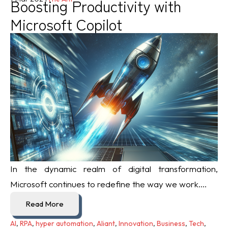
Boosting Productivity with
Microsoft Copilot
In the dynamic realm of digital transformation,
Microsoft continues to redefine the way we work....
Read More
AI
,
RPA
,
hyper automation
,
Aliant
,
Innovation
,
Business
,
Tech
,