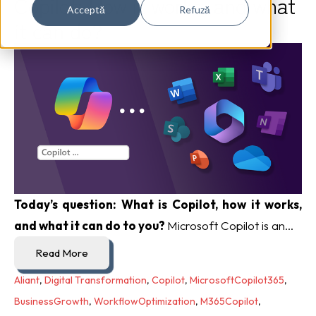
Copilot: How it works, and what
Acceptă
Refuză
it can do?
Today’s question: What is Copilot, how it works,
and what it can do to you?
Microsoft Copilot is an...
Read More
Aliant
,
Digital Transformation
,
Copilot
,
MicrosoftCopilot365
,
BusinessGrowth
,
WorkflowOptimization
,
M365Copilot
,