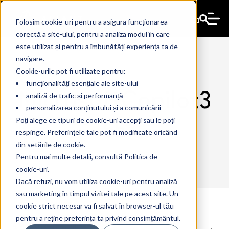
En
Folosim cookie-uri pentru a asigura funcționarea
corectă a site-ului, pentru a analiza modul în care
este utilizat și pentru a îmbunătăți experiența ta de
navigare.
Cookie-urile pot fi utilizate pentru:
funcționalități esențiale ale site-ului
MicrosoftCopilot3
analiză de trafic și performanță
personalizarea conținutului și a comunicării
65
Poți alege ce tipuri de cookie-uri accepți sau le poți
respinge. Preferințele tale pot fi modificate oricând
din setările de cookie.
Pentru mai multe detalii, consultă Politica de
cookie-uri.
Dacă refuzi, nu vom utiliza cookie-uri pentru analiză
sau marketing în timpul vizitei tale pe acest site. Un
cookie strict necesar va fi salvat în browser-ul tău
pentru a reține preferința ta privind consimțământul.
14 May 2024
The Ant