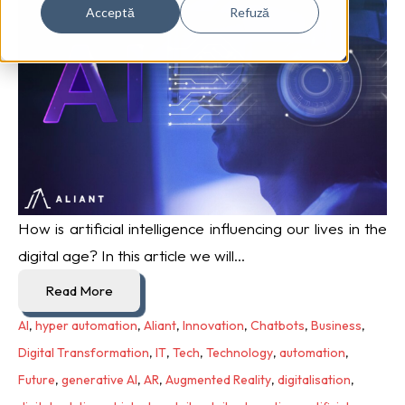
Acceptă
Refuză
How is artificial intelligence influencing our lives in the
digital age? In this article we will...
Read More
AI
,
hyper automation
,
Aliant
,
Innovation
,
Chatbots
,
Business
,
Digital Transformation
,
IT
,
Tech
,
Technology
,
automation
,
Future
,
generative AI
,
AR
,
Augmented Reality
,
digitalisation
,