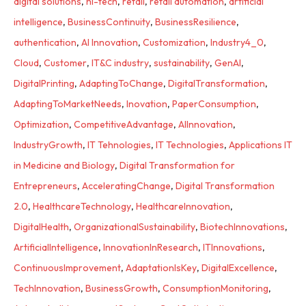
digital solutions
,
hi-tech
,
retail
,
retail automation
,
artificial
intelligence
,
BusinessContinuity
,
BusinessResilience
,
authentication
,
AI Innovation
,
Customization
,
Industry4_0
,
Cloud
,
Customer
,
IT&C industry
,
sustainability
,
GenAI
,
DigitalPrinting
,
AdaptingToChange
,
DigitalTransformation
,
AdaptingToMarketNeeds
,
Inovation
,
PaperConsumption
,
Optimization
,
CompetitiveAdvantage
,
AIInnovation
,
IndustryGrowth
,
IT Tehnologies
,
IT Technologies
,
Applications IT
in Medicine and Biology
,
Digital Transformation for
Entrepreneurs
,
AcceleratingChange
,
Digital Transformation
2.0
,
HealthcareTechnology
,
HealthcareInnovation
,
DigitalHealth
,
OrganizationalSustainability
,
BiotechInnovations
,
ArtificialIntelligence
,
InnovationInResearch
,
ITInnovations
,
ContinuousImprovement
,
AdaptationIsKey
,
DigitalExcellence
,
TechInnovation
,
BusinessGrowth
,
ConsumptionMonitoring
,