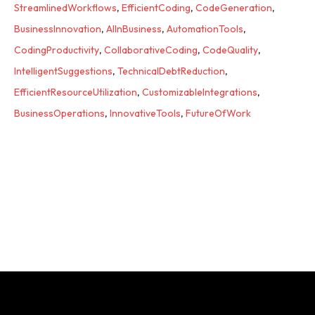
StreamlinedWorkflows
,
EfficientCoding
,
CodeGeneration
,
BusinessInnovation
,
AIInBusiness
,
AutomationTools
,
CodingProductivity
,
CollaborativeCoding
,
CodeQuality
,
IntelligentSuggestions
,
TechnicalDebtReduction
,
EfficientResourceUtilization
,
CustomizableIntegrations
,
BusinessOperations
,
InnovativeTools
,
FutureOfWork