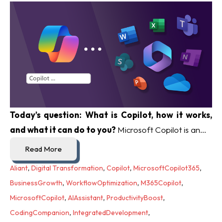
Today’s question: What is Copilot, how it works,
and what it can do to you?
Microsoft Copilot is an...
Read More
Aliant
,
Digital Transformation
,
Copilot
,
MicrosoftCopilot365
,
BusinessGrowth
,
WorkflowOptimization
,
M365Copilot
,
MicrosoftCopilot
,
AIAssistant
,
ProductivityBoost
,
CodingCompanion
,
IntegratedDevelopment
,