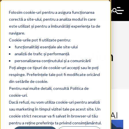
En
Folosim cookie-uri pentru a asigura funcționarea
corectă a site-ului, pentru a analiza modul în care
este utilizat și pentru a îmbunătăți experiența ta de
navigare.
Cookie-urile pot fi utilizate pentru:
funcționalități esențiale ale site-ului
CodeGeneration
analiză de trafic și performanță
personalizarea conținutului și a comunicării
Poți alege ce tipuri de cookie-uri accepți sau le poți
respinge. Preferințele tale pot fi modificate oricând
din setările de cookie.
Pentru mai multe detalii, consultă Politica de
cookie-uri.
Dacă refuzi, nu vom utiliza cookie-uri pentru analiză
sau marketing în timpul vizitei tale pe acest site. Un
Innovation without limit with AI
4 Jun 2024
The Ant
cookie strict necesar va fi salvat în browser-ul tău
pentru a reține preferința ta privind consimțământul.