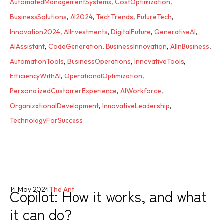
AutomatedManagementSystems
,
CostOptimization
,
BusinessSolutions
,
AI2024
,
TechTrends
,
FutureTech
,
Innovation2024
,
AIInvestments
,
DigitalFuture
,
GenerativeAI
,
AIAssistant
,
CodeGeneration
,
BusinessInnovation
,
AIInBusiness
,
AutomationTools
,
BusinessOperations
,
InnovativeTools
,
EfficiencyWithAI
,
OperationalOptimization
,
PersonalizedCustomerExperience
,
AIWorkforce
,
OrganizationalDevelopment
,
InnovativeLeadership
,
TechnologyForSuccess
Copilot: How it works, and what
14 May 2024
The Ant
it can do?