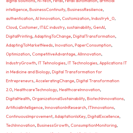
digital solutions
,
hi-tech
,
retail
,
retail automation
,
artificial
intelligence
,
BusinessContinuity
,
BusinessResilience
,
authentication
,
AI Innovation
,
Customization
,
Industry4_0
,
Cloud
,
Customer
,
IT&C industry
,
sustainability
,
GenAI
,
DigitalPrinting
,
AdaptingToChange
,
DigitalTransformation
,
AdaptingToMarketNeeds
,
Inovation
,
PaperConsumption
,
Optimization
,
CompetitiveAdvantage
,
AIInnovation
,
IndustryGrowth
,
IT Tehnologies
,
IT Technologies
,
Applications IT
in Medicine and Biology
,
Digital Transformation for
Entrepreneurs
,
AcceleratingChange
,
Digital Transformation
2.0
,
HealthcareTechnology
,
HealthcareInnovation
,
DigitalHealth
,
OrganizationalSustainability
,
BiotechInnovations
,
ArtificialIntelligence
,
InnovationInResearch
,
ITInnovations
,
ContinuousImprovement
,
AdaptationIsKey
,
DigitalExcellence
,
TechInnovation
,
BusinessGrowth
,
ConsumptionMonitoring
,