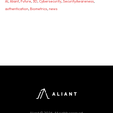
AI
,
Aliant
,
Future
,
3D
,
Cybersecurity
,
SecurityAwareness
,
authentication
,
Biometrics
,
news