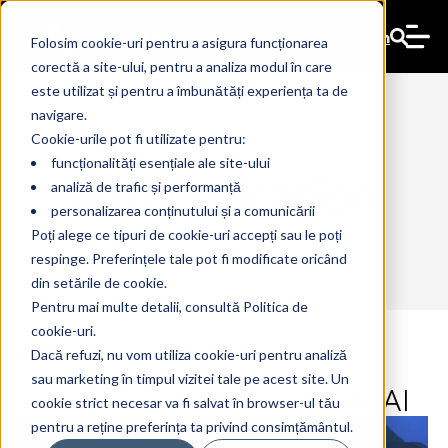
En
Folosim cookie-uri pentru a asigura funcționarea
corectă a site-ului, pentru a analiza modul în care
este utilizat și pentru a îmbunătăți experiența ta de
navigare.
Cookie-urile pot fi utilizate pentru:
funcționalități esențiale ale site-ului
authentication
analiză de trafic și performanță
personalizarea conținutului și a comunicării
Poți alege ce tipuri de cookie-uri accepți sau le poți
respinge. Preferințele tale pot fi modificate oricând
din setările de cookie.
Pentru mai multe detalii, consultă Politica de
cookie-uri.
Dacă refuzi, nu vom utiliza cookie-uri pentru analiză
sau marketing în timpul vizitei tale pe acest site. Un
Innovation without limit with AI
4 Jun 2024
The Ant
cookie strict necesar va fi salvat în browser-ul tău
pentru a reține preferința ta privind consimțământul.