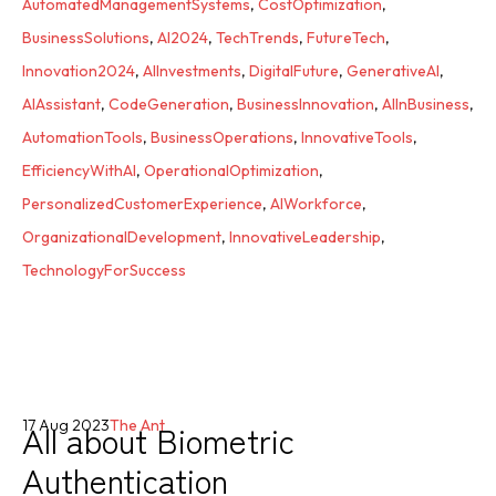
AutomatedManagementSystems
,
CostOptimization
,
BusinessSolutions
,
AI2024
,
TechTrends
,
FutureTech
,
Innovation2024
,
AIInvestments
,
DigitalFuture
,
GenerativeAI
,
AIAssistant
,
CodeGeneration
,
BusinessInnovation
,
AIInBusiness
,
AutomationTools
,
BusinessOperations
,
InnovativeTools
,
EfficiencyWithAI
,
OperationalOptimization
,
PersonalizedCustomerExperience
,
AIWorkforce
,
OrganizationalDevelopment
,
InnovativeLeadership
,
TechnologyForSuccess
All about Biometric
17 Aug 2023
The Ant
Authentication