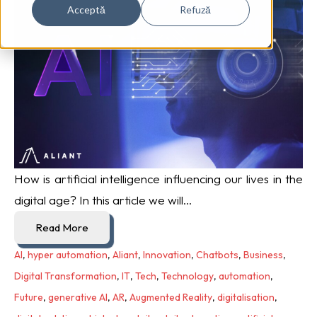
Acceptă
Refuză
How is artificial intelligence influencing our lives in the
digital age? In this article we will...
Read More
AI
,
hyper automation
,
Aliant
,
Innovation
,
Chatbots
,
Business
,
Digital Transformation
,
IT
,
Tech
,
Technology
,
automation
,
Future
,
generative AI
,
AR
,
Augmented Reality
,
digitalisation
,