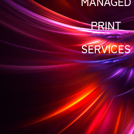
MANAGED
PRINT
SERVICES