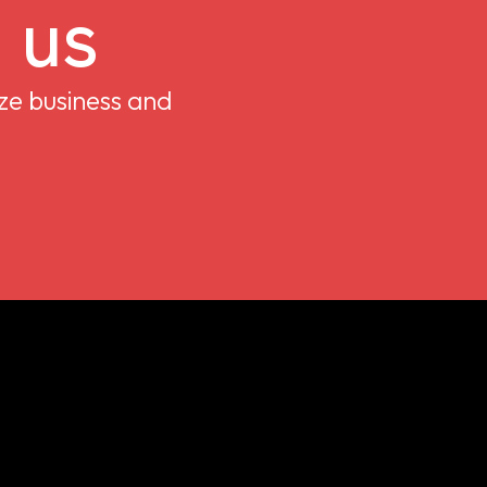
 us
ze business and