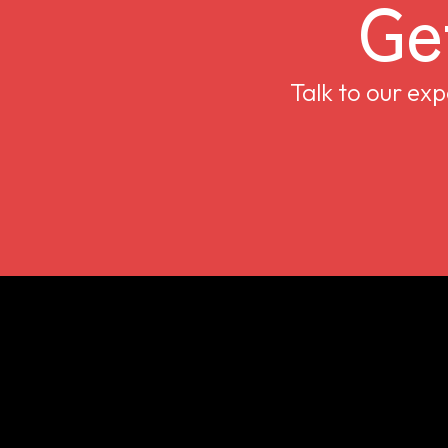
Ge
Talk to our ex