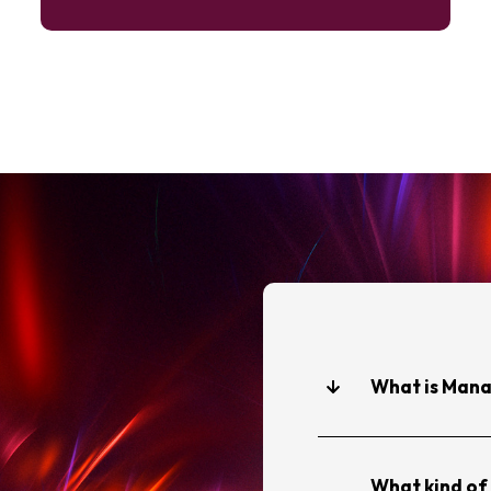
What is Mana
What kind of 