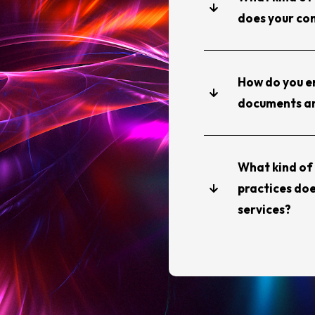
does your co
How do you en
documents a
What kind of 
practices doe
services?