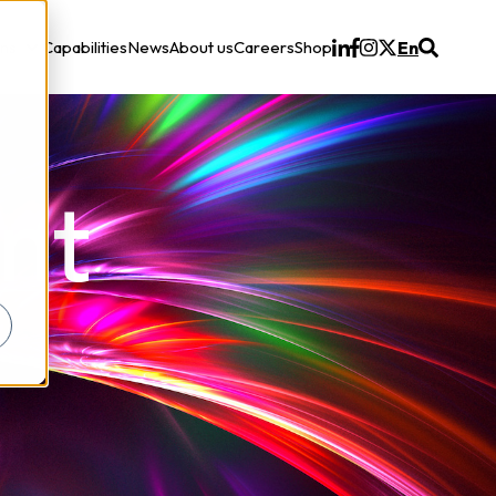
ons
Capabilities
News
About us
Careers
Shop
En
Solutions
nt