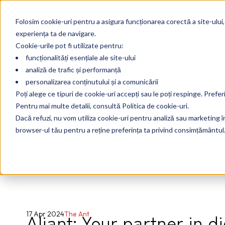
Folosim cookie-uri pentru a asigura funcționarea corectă a site-ului,
experiența ta de navigare.
Cookie-urile pot fi utilizate pentru:
funcționalități esențiale ale site-ului
analiză de trafic și performanță
personalizarea conținutului și a comunicării
Manag
Poți alege ce tipuri de cookie-uri accepți sau le poți respinge. Prefer
Pentru mai multe detalii, consultă Politica de cookie-uri.
Dacă refuzi, nu vom utiliza cookie-uri pentru analiză sau marketing în 
browser-ul tău pentru a reține preferința ta privind consimțământul
Aliant: Your partner in di
17 Apr 2024
The Ant