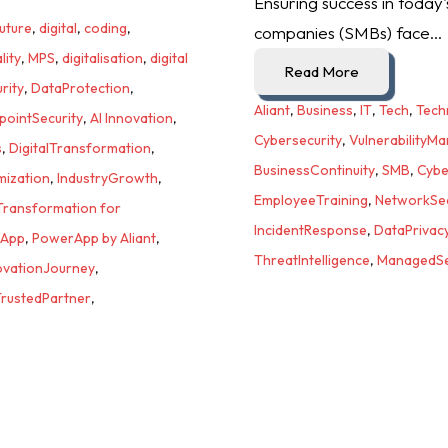
Ensuring success in today
uture
,
digital
,
coding
,
companies (SMBs) face...
lity
,
MPS
,
digitalisation
,
digital
Read More
rity
,
DataProtection
,
Aliant
,
Business
,
IT
,
Tech
,
Tech
pointSecurity
,
AI Innovation
,
Cybersecurity
,
VulnerabilityM
s
,
DigitalTransformation
,
BusinessContinuity
,
SMB
,
Cybe
mization
,
IndustryGrowth
,
EmployeeTraining
,
NetworkSec
 Transformation for
IncidentResponse
,
DataPrivac
App
,
PowerApp by Aliant
,
ThreatIntelligence
,
ManagedSe
ovationJourney
,
rustedPartner
,