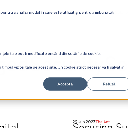
Soluti
 pentru a analiza modul în care este utilizat și pentru a îmbunătăți
edSecuritySe
ințele tale pot fi modificate oricând din setările de cookie.
timpul vizitei tale pe acest site. Un cookie strict necesar va fi salvat în
.
Acceptă
Refuză
gital
Securing Su
29 Jun 2023
The Ant