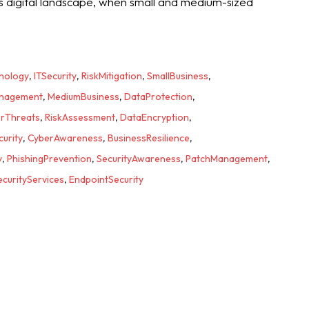
's digital landscape, when small and medium-sized
nology
,
ITSecurity
,
RiskMitigation
,
SmallBusiness
,
anagement
,
MediumBusiness
,
DataProtection
,
rThreats
,
RiskAssessment
,
DataEncryption
,
urity
,
CyberAwareness
,
BusinessResilience
,
y
,
PhishingPrevention
,
SecurityAwareness
,
PatchManagement
,
curityServices
,
EndpointSecurity