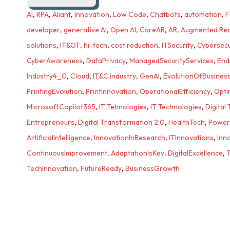
AI
,
RPA
,
Aliant
,
Innovation
,
Low Code
,
Chatbots
,
automation
,
F
developer
,
generative AI
,
Open AI
,
CareAR
,
AR
,
Augmented Rea
solutions
,
IT&OT
,
hi-tech
,
cost reduction
,
ITSecurity
,
Cybersecu
CyberAwareness
,
DataPrivacy
,
ManagedSecurityServices
,
End
Industry4_0
,
Cloud
,
IT&C industry
,
GenAI
,
EvolutionOfBusines
PrintingEvolution
,
PrintInnovation
,
OperationalEfficiency
,
Opti
MicrosoftCopilot365
,
IT Tehnologies
,
IT Technologies
,
Digital
Entrepreneurs
,
Digital Transformation 2.0
,
HealthTech
,
Power
ArtificialIntelligence
,
InnovationInResearch
,
ITInnovations
,
Inn
ContinuousImprovement
,
AdaptationIsKey
,
DigitalExcellence
,
T
TechInnovation
,
FutureReady
,
BusinessGrowth