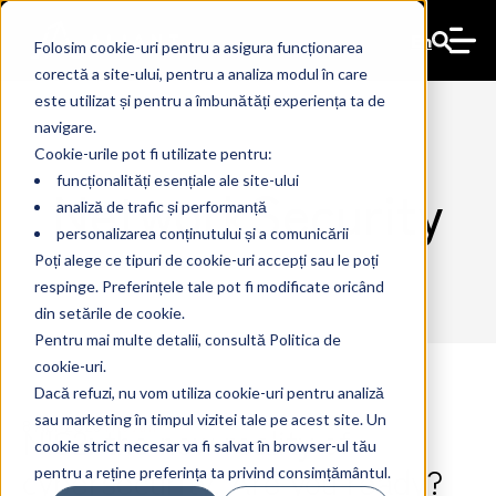
En
Folosim cookie-uri pentru a asigura funcționarea
corectă a site-ului, pentru a analiza modul în care
este utilizat și pentru a îmbunătăți experiența ta de
navigare.
Cookie-urile pot fi utilizate pentru:
funcționalități esențiale ale site-ului
NetworkSecurity
analiză de trafic și performanță
personalizarea conținutului și a comunicării
Poți alege ce tipuri de cookie-uri accepți sau le poți
respinge. Preferințele tale pot fi modificate oricând
din setările de cookie.
Pentru mai multe detalii, consultă Politica de
cookie-uri.
Dacă refuzi, nu vom utiliza cookie-uri pentru analiză
sau marketing în timpul vizitei tale pe acest site. Un
NIS2: the new reality of
8 Apr 2025
The Ant
cookie strict necesar va fi salvat în browser-ul tău
cybersecurity. Are you ready?
pentru a reține preferința ta privind consimțământul.