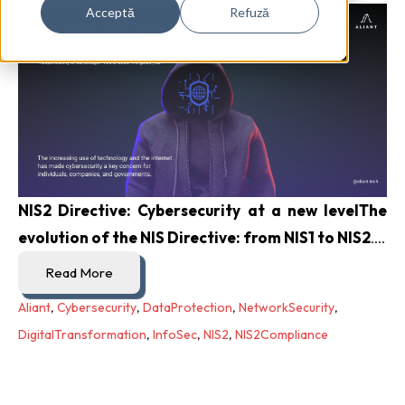
Acceptă
Refuză
NIS2 Directive: Cybersecurity at a new level
The
evolution of the NIS Directive: from NIS1 to NIS2
....
Read More
Aliant
,
Cybersecurity
,
DataProtection
,
NetworkSecurity
,
DigitalTransformation
,
InfoSec
,
NIS2
,
NIS2Compliance