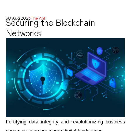
Securing the Blockchain
30 Aug 2023
The Ant
Networks
Fortifying data integrity and revolutionizing business
dynamics in an era where digital landscapes...