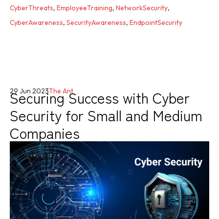
CyberThreats
,
EmployeeTraining
,
NetworkSecurity
,
CyberAwareness
,
SecurityAwareness
,
EndpointSecurity
Securing Success with Cyber
29 Jun 2023
The Ant
Security for Small and Medium
Companies