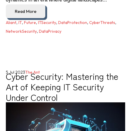
Read More
Aliant
,
IT
,
Future
,
ITSecurity
,
DataProtection
,
CyberThreats
,
NetworkSecurity
,
DataPrivacy
Cyber Security: Mastering the
5 Jul 2023
The Ant
Art of Keeping IT Security
Under Control