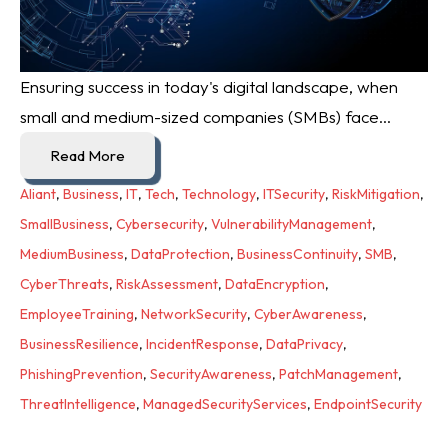
Ensuring success in today's digital landscape, when
small and medium-sized companies (SMBs) face...
Read More
Aliant
,
Business
,
IT
,
Tech
,
Technology
,
ITSecurity
,
RiskMitigation
,
SmallBusiness
,
Cybersecurity
,
VulnerabilityManagement
,
MediumBusiness
,
DataProtection
,
BusinessContinuity
,
SMB
,
CyberThreats
,
RiskAssessment
,
DataEncryption
,
EmployeeTraining
,
NetworkSecurity
,
CyberAwareness
,
BusinessResilience
,
IncidentResponse
,
DataPrivacy
,
PhishingPrevention
,
SecurityAwareness
,
PatchManagement
,
ThreatIntelligence
,
ManagedSecurityServices
,
EndpointSecurity