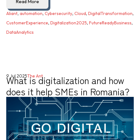
Read More
Aliant
,
automation
,
Cybersecurity
,
Cloud
,
DigitalTransformation
,
CustomerExperience
,
Digitalization2025
,
FutureReadyBusiness
,
DataAnalytics
What is digitalization and how
9 Jul 2025
The Ant
does it help SMEs in Romania?