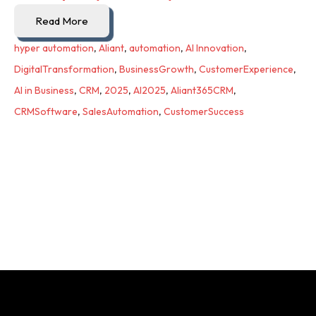
Read More
hyper automation
,
Aliant
,
automation
,
AI Innovation
,
DigitalTransformation
,
BusinessGrowth
,
CustomerExperience
,
AI in Business
,
CRM
,
2025
,
AI2025
,
Aliant365CRM
,
CRMSoftware
,
SalesAutomation
,
CustomerSuccess