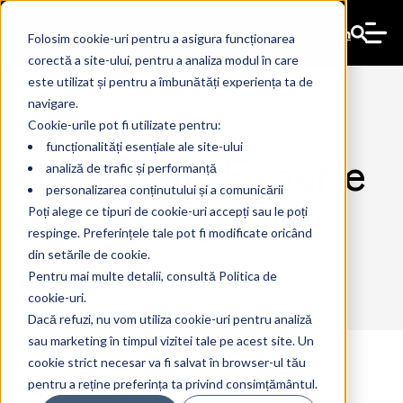
En
Folosim cookie-uri pentru a asigura funcționarea
corectă a site-ului, pentru a analiza modul în care
este utilizat și pentru a îmbunătăți experiența ta de
navigare.
Cookie-urile pot fi utilizate pentru:
funcționalități esențiale ale site-ului
CustomerExperie
analiză de trafic și performanță
personalizarea conținutului și a comunicării
nce
Poți alege ce tipuri de cookie-uri accepți sau le poți
respinge. Preferințele tale pot fi modificate oricând
din setările de cookie.
Pentru mai multe detalii, consultă Politica de
cookie-uri.
Dacă refuzi, nu vom utiliza cookie-uri pentru analiză
sau marketing în timpul vizitei tale pe acest site. Un
cookie strict necesar va fi salvat în browser-ul tău
pentru a reține preferința ta privind consimțământul.
20 Aug 2025
The Ant