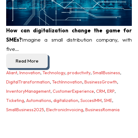
How can digitalization change the game for
SMEs?
Imagine a small distribution company, with
five...
Read More
Aliant
,
Innovation
,
Technology
,
productivity
,
SmallBusiness
,
DigitalTransformation
,
TechInnovation
,
BusinessGrowth
,
InventoryManagement
,
CustomerExperience
,
CRM
,
ERP
,
Ticketing
,
Automations
,
digitalization
,
SuccesIMM
,
SME
,
SmallBusiness2025
,
ElectronicInvoicing
,
BusinessRomania