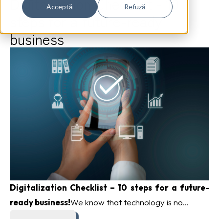
Digitalization Checklist - 10
Acceptă
Refuză
steps for a future-ready
business
Digitalization Checklist – 10 steps for a future-
ready business!
We know that technology is no...