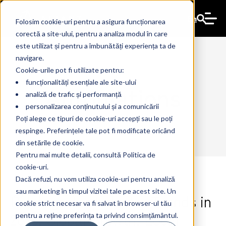
En
Folosim cookie-uri pentru a asigura funcționarea
corectă a site-ului, pentru a analiza modul în care
este utilizat și pentru a îmbunătăți experiența ta de
navigare.
Cookie-urile pot fi utilizate pentru:
funcționalități esențiale ale site-ului
Automations
analiză de trafic și performanță
personalizarea conținutului și a comunicării
Poți alege ce tipuri de cookie-uri accepți sau le poți
respinge. Preferințele tale pot fi modificate oricând
din setările de cookie.
Pentru mai multe detalii, consultă Politica de
cookie-uri.
Dacă refuzi, nu vom utiliza cookie-uri pentru analiză
sau marketing în timpul vizitei tale pe acest site. Un
IT Integrator Industry Trends in
19 Nov 2025
The Ant
cookie strict necesar va fi salvat în browser-ul tău
2025: Global Growth, Local
pentru a reține preferința ta privind consimțământul.