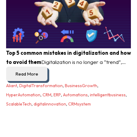
Top 5 common mistakes in digitalization and how
to avoid them
Digitalization is no longer a “trend”,...
Read More
Aliant
,
DigitalTransformation
,
BusinessGrowth
,
HyperAutomation
,
CRM
,
ERP
,
Automations
,
intelligentbusiness
,
ScalableTech
,
digitalinnovation
,
CRMsystem