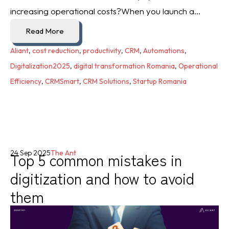
increasing operational costs?When you launch a...
Read More
Aliant
,
cost reduction
,
productivity
,
CRM
,
Automations
,
Digitalization2025
,
digital transformation Romania
,
Operational
Efficiency
,
CRMSmart
,
CRM Solutions
,
Startup Romania
Top 5 common mistakes in
24 Sep 2025
The Ant
digitization and how to avoid
them