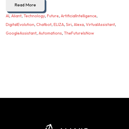
Read More
AI
,
Aliant
,
Technology
,
Future
,
ArtificialIntelligence
,
DigitalEvolution
,
Chatbot
,
ELIZA
,
Siri
,
Alexa
,
VirtualAssistant
,
GoogleAssistant
,
Automations
,
TheFutureIsNow