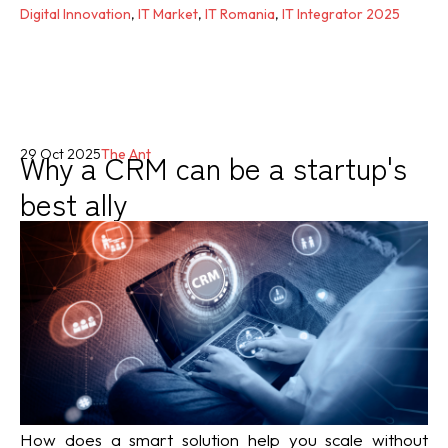
Digital Innovation
,
IT Market
,
IT Romania
,
IT Integrator 2025
Why a CRM can be a startup's
29 Oct 2025
The Ant
best ally
How does a smart solution help you scale without