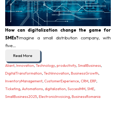
How can digitalization change the game for
SMEs?
Imagine a small distribution company, with
five...
Read More
Aliant
,
Innovation
,
Technology
,
productivity
,
SmallBusiness
,
DigitalTransformation
,
TechInnovation
,
BusinessGrowth
,
InventoryManagement
,
CustomerExperience
,
CRM
,
ERP
,
Ticketing
,
Automations
,
digitalization
,
SuccesIMM
,
SME
,
SmallBusiness2025
,
ElectronicInvoicing
,
BusinessRomania