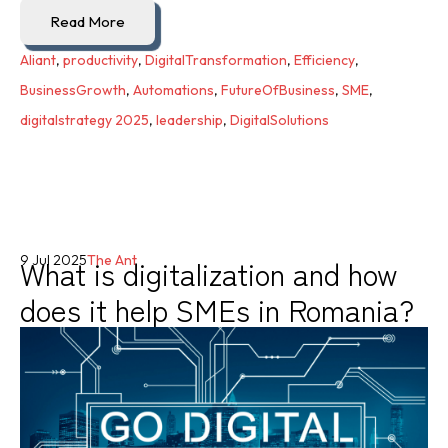
Read More
Aliant
,
productivity
,
DigitalTransformation
,
Efficiency
,
BusinessGrowth
,
Automations
,
FutureOfBusiness
,
SME
,
digitalstrategy 2025
,
leadership
,
DigitalSolutions
What is digitalization and how
9 Jul 2025
The Ant
does it help SMEs in Romania?