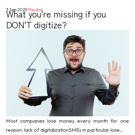
What you're missing if you
3 Sep 2025
The Ant
DON'T digitize?
Most companies lose money every month for one
reason: lack of digitalizationSMEs in particular lose...