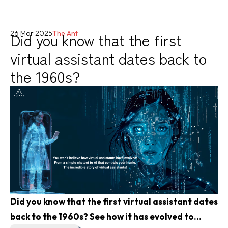
Did you know that the first
26 Mar 2025
The Ant
virtual assistant dates back to
the 1960s?
Did you know that the first virtual assistant dates
back to the 1960s? See how it has evolved to...