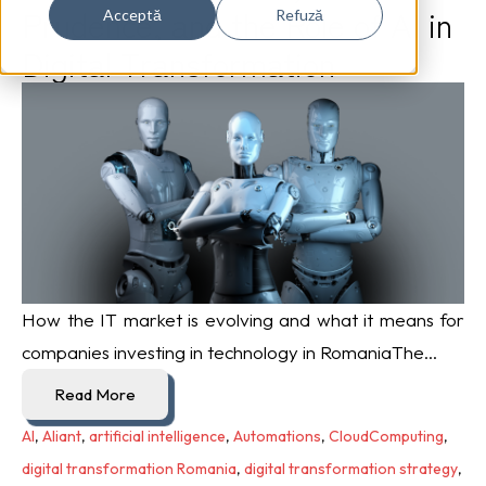
Prudence, and the Role of AI in
Acceptă
Refuză
Digital Transformation
How the IT market is evolving and what it means for
companies investing in technology in RomaniaThe...
Read More
AI
,
Aliant
,
artificial intelligence
,
Automations
,
CloudComputing
,
digital transformation Romania
,
digital transformation strategy
,