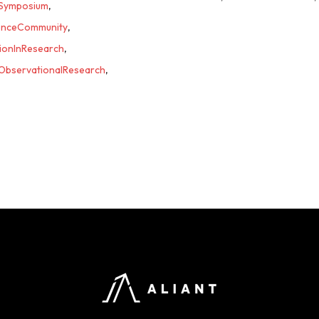
Symposium
,
enceCommunity
,
ionInResearch
,
ObservationalResearch
,