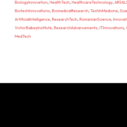
BiologyInnovetion
,
HealthTech
,
HealthcareTechnology
,
ARSAL
BiotechInnovations
,
BiomedicalResearch
,
TechInMedicine
,
Sci
ArtificialIntelligence
,
ResearchTech
,
RomanianScience
,
Innovat
VictorBabeșInstitute
,
ResearchAdvancements
,
ITInnovations
,
MedTech