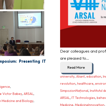
Dear colleagues and profe
are pleased to...
mposium: Presenting IT
Read More
university
,
Aliant
,
education
,
I
revolution
,
healthcare
,
enviro
lligence
,
SimpozionNațional
,
Institutul 
gie Victor Babeș
,
ARSAL
,
ARSAL
,
IT Technologies
,
behav
in Medicine and Biology
,
Medicine
,
MedicineInnovetion
,