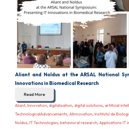
Aliant and Noldus at the ARSAL National Sy
Innovations in Biomedical Research
Read More
Aliant
,
Innovation
,
digitalisation
,
digital solutions
,
artificial inte
TechnologicalAdvancements
,
AIInnovation
,
Institutul de Biolo
Noldus
,
IT Technologies
,
behavioral research
,
Applications IT 