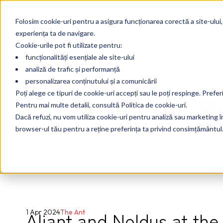
Folosim cookie-uri pentru a asigura funcționarea corectă a site-ului,
experiența ta de navigare.
Cookie-urile pot fi utilizate pentru:
funcționalități esențiale ale site-ului
analiză de trafic și performanță
personalizarea conținutului și a comunicării
B
Poți alege ce tipuri de cookie-uri accepți sau le poți respinge. Prefer
Pentru mai multe detalii, consultă Politica de cookie-uri.
Dacă refuzi, nu vom utiliza cookie-uri pentru analiză sau marketing în 
browser-ul tău pentru a reține preferința ta privind consimțământul
Aliant and Noldus at th
1 Apr 2024
The Ant