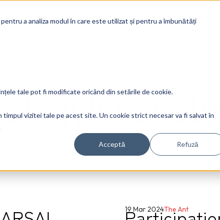
Soluti
 pentru a analiza modul în care este utilizat și pentru a îmbunătăți
iologyInnoveti
ințele tale pot fi modificate oricând din setările de cookie.
timpul vizitei tale pe acest site. Un cookie strict necesar va fi salvat în
.
Acceptă
Refuză
e ARSAL
Participatio
19 Mar 2024
The Ant