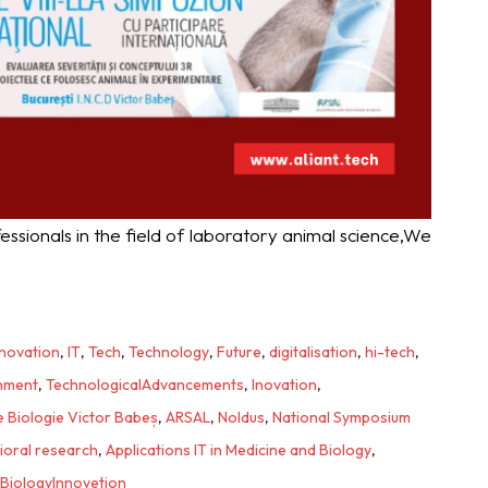
ssionals in the field of laboratory animal science,We
nnovation
,
IT
,
Tech
,
Technology
,
Future
,
digitalisation
,
hi-tech
,
nment
,
TechnologicalAdvancements
,
Inovation
,
de Biologie Victor Babeș
,
ARSAL
,
Noldus
,
National Symposium
ioral research
,
Applications IT in Medicine and Biology
,
BiologyInnovetion