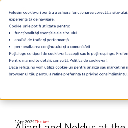
Folosim cookie-uri pentru a asigura funcționarea corectă a site-ului,
experiența ta de navigare.
Cookie-urile pot fi utilizate pentru:
funcționalități esențiale ale site-ului
analiză de trafic și performanță
personalizarea conținutului și a comunicării
A
Poți alege ce tipuri de cookie-uri accepți sau le poți respinge. Prefer
Pentru mai multe detalii, consultă Politica de cookie-uri.
Dacă refuzi, nu vom utiliza cookie-uri pentru analiză sau marketing în 
browser-ul tău pentru a reține preferința ta privind consimțământul
Aliant and Noldus at th
1 Apr 2024
The Ant