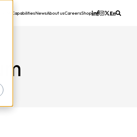
ons
Capabilities
News
About us
Careers
Shop
En
Solutions
um