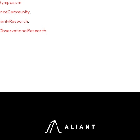
Symposium
,
enceCommunity
,
ionInResearch
,
ObservationalResearch
,