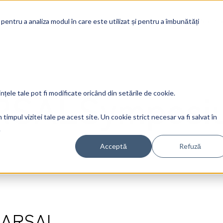
Soluti
 pentru a analiza modul în care este utilizat și pentru a îmbunătăți
RSALSymposi
ințele tale pot fi modificate oricând din setările de cookie.
timpul vizitei tale pe acest site. Un cookie strict necesar va fi salvat în
.
Acceptă
Refuză
e ARSAL