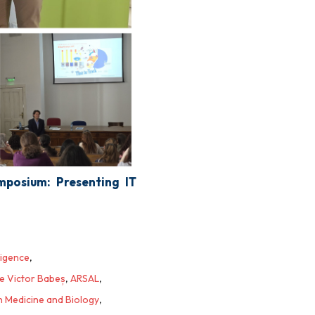
mposium: Presenting IT
lligence
,
gie Victor Babeș
,
ARSAL
,
in Medicine and Biology
,