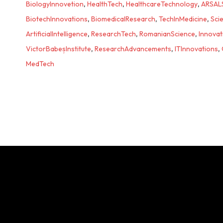
BiologyInnovetion
,
HealthTech
,
HealthcareTechnology
,
ARSAL
BiotechInnovations
,
BiomedicalResearch
,
TechInMedicine
,
Sci
ArtificialIntelligence
,
ResearchTech
,
RomanianScience
,
Innovat
VictorBabeșInstitute
,
ResearchAdvancements
,
ITInnovations
,
MedTech