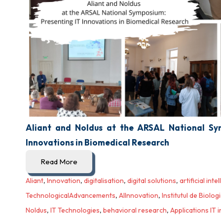
Aliant and Noldus at the ARSAL National Sy
Innovations in Biomedical Research
Read More
Aliant
,
Innovation
,
digitalisation
,
digital solutions
,
artificial inte
TechnologicalAdvancements
,
AIInnovation
,
Institutul de Biolo
Noldus
,
IT Technologies
,
behavioral research
,
Applications IT 