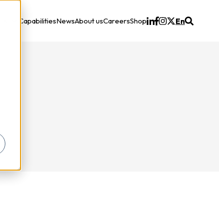
ons
Capabilities
News
About us
Careers
Shop
En
Solutions