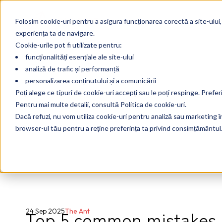
Folosim cookie-uri pentru a asigura funcționarea corectă a site-ului,
experiența ta de navigare.
Cookie-urile pot fi utilizate pentru:
funcționalități esențiale ale site-ului
analiză de trafic și performanță
personalizarea conținutului și a comunicării
Poți alege ce tipuri de cookie-uri accepți sau le poți respinge. Prefer
Pentru mai multe detalii, consultă Politica de cookie-uri.
Dacă refuzi, nu vom utiliza cookie-uri pentru analiză sau marketing în 
browser-ul tău pentru a reține preferința ta privind consimțământul
Top 5 common mistakes 
24 Sep 2025
The Ant