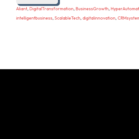
Aliant
,
DigitalTransformation
,
BusinessGrowth
,
HyperAutomat
intelligentbusiness
,
ScalableTech
,
digitalinnovation
,
CRMsyste