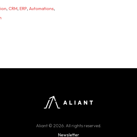
ion
,
CRM
,
ERP
,
Automations
,
m
Aliant © 2026. All rights reserved.
Newsletter