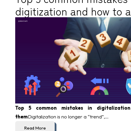
digitization and how to 
Top 5 common mistakes in digitalizati
them
Digitalization is no longer a “trend”,...
Read More