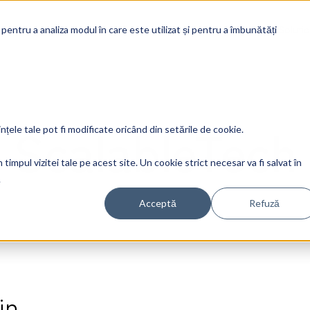
Soluti
 pentru a analiza modul în care este utilizat și pentru a îmbunătăți
ScalableTech
ințele tale pot fi modificate oricând din setările de cookie.
timpul vizitei tale pe acest site. Un cookie strict necesar va fi salvat în
.
Acceptă
Refuză
in