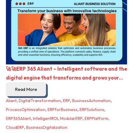
🚀🚀ERP 365 Aliant – Intelligent software and the
digital engine that transforms and grows your...
Read More
Aliant
,
DigitalTransformation
,
ERP
,
BusinessAutomation
,
ProcessOptimization
,
ERPforBusiness
,
ERPSolutions
,
ERP365Aliant
,
IntelligentROI
,
ModularERP
,
ERPPlatform
,
CloudERP
,
BusinessDigitalization