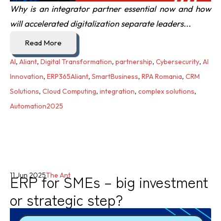
Why is an integrator partner essential now and how
will accelerated digitalization separate leaders...
Read More
AI
,
Aliant
,
Digital Transformation
,
partnership
,
Cybersecurity
,
AI
Innovation
,
ERP365Aliant
,
SmartBusiness
,
RPA Romania
,
CRM
Solutions
,
Cloud Computing
,
integration
,
complex solutions
,
Automation2025
ERP for SMEs – big investment
11 Jun 2025
The Ant
or strategic step?