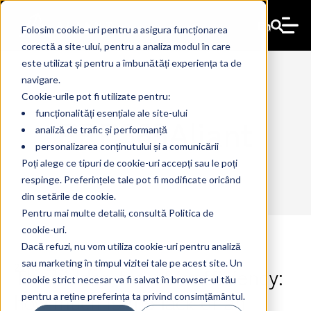
En
Folosim cookie-uri pentru a asigura funcționarea
corectă a site-ului, pentru a analiza modul în care
este utilizat și pentru a îmbunătăți experiența ta de
navigare.
Cookie-urile pot fi utilizate pentru:
funcționalități esențiale ale site-ului
ERP365Aliant
analiză de trafic și performanță
personalizarea conținutului și a comunicării
Poți alege ce tipuri de cookie-uri accepți sau le poți
respinge. Preferințele tale pot fi modificate oricând
din setările de cookie.
Pentru mai multe detalii, consultă Politica de
cookie-uri.
Dacă refuzi, nu vom utiliza cookie-uri pentru analiză
sau marketing în timpul vizitei tale pe acest site. Un
The hidden tax of inefficiency:
28 Apr 2026
The Ant
cookie strict necesar va fi salvat în browser-ul tău
how much is the lack of an
pentru a reține preferința ta privind consimțământul.