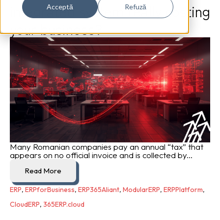
integrated system really costing
Acceptă
Refuză
your business?
Many Romanian companies pay an annual “tax” that
appears on no official invoice and is collected by...
Read More
ERP
,
ERPforBusiness
,
ERP365Aliant
,
ModularERP
,
ERPPlatform
,
CloudERP
,
365ERP.cloud