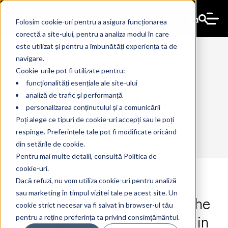
En
Folosim cookie-uri pentru a asigura funcționarea
corectă a site-ului, pentru a analiza modul în care
este utilizat și pentru a îmbunătăți experiența ta de
navigare.
Cookie-urile pot fi utilizate pentru:
funcționalități esențiale ale site-ului
ERPSolutions
analiză de trafic și performanță
personalizarea conținutului și a comunicării
Poți alege ce tipuri de cookie-uri accepți sau le poți
respinge. Preferințele tale pot fi modificate oricând
din setările de cookie.
Pentru mai multe detalii, consultă Politica de
cookie-uri.
Dacă refuzi, nu vom utiliza cookie-uri pentru analiză
sau marketing în timpul vizitei tale pe acest site. Un
Invisible operational waste: the
2 Dec 2025
The Ant
cookie strict necesar va fi salvat în browser-ul tău
real cost of micro-blockages in
pentru a reține preferința ta privind consimțământul.