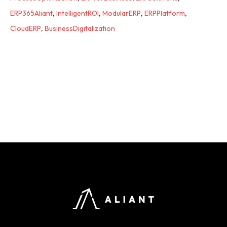
ERP365Aliant
,
IntelligentROI
,
ModularERP
,
ERPPlatform
,
CloudERP
,
BusinessDigitalization