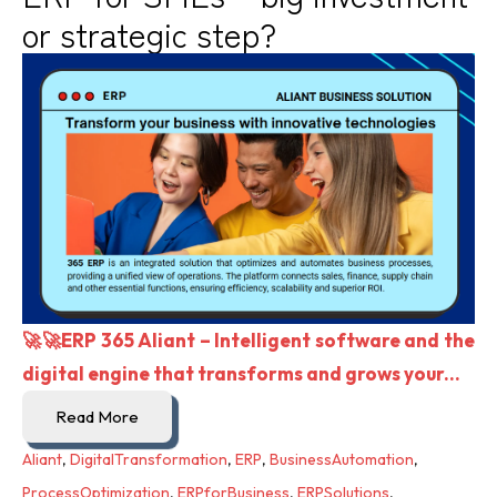
or strategic step?
🚀🚀ERP 365 Aliant – Intelligent software and the
digital engine that transforms and grows your...
Read More
Aliant
,
DigitalTransformation
,
ERP
,
BusinessAutomation
,
ProcessOptimization
,
ERPforBusiness
,
ERPSolutions
,