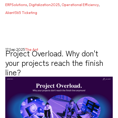
ERPSolutions
,
Digitalization2025
,
Operational Efficiency
,
Aliant365 Ticketing
Project Overload. Why don't
17 Sep 2025
The Ant
your projects reach the finish
line?