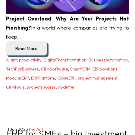
Project Overload. Why Are Your Projects Not
Finishing?
In a world where companies are trying to
keep...
Read More
Aliant
,
productivity
,
DigitalTransformation
,
BusinessAutomation
,
TechForBusiness
,
CRMSoftware
,
SmartCRM
,
ERPSolutions
,
ModularERP
,
ERPPlatform
,
CloudERP
,
project management
,
CRMtools
,
projectsuccess
,
noclutter
ERP for SMEs – big investment
11 Jun 2025
The Ant