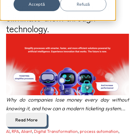
companies and how you can
Acceptă
Refuză
eliminate them through
technology.
Why do companies lose money every day without
knowing it, and how can a modern ticketing system...
Read More
AI
,
RPA
,
Aliant
,
Digital Transformation
,
process automation
,