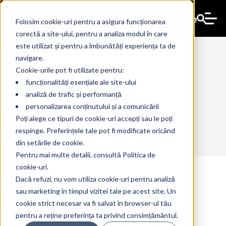
En
Folosim cookie-uri pentru a asigura funcționarea
corectă a site-ului, pentru a analiza modul în care
este utilizat și pentru a îmbunătăți experiența ta de
navigare.
Cookie-urile pot fi utilizate pentru:
funcționalități esențiale ale site-ului
EcoFriendly
analiză de trafic și performanță
personalizarea conținutului și a comunicării
Poți alege ce tipuri de cookie-uri accepți sau le poți
respinge. Preferințele tale pot fi modificate oricând
din setările de cookie.
Pentru mai multe detalii, consultă Politica de
cookie-uri.
Dacă refuzi, nu vom utiliza cookie-uri pentru analiză
sau marketing în timpul vizitei tale pe acest site. Un
TEC Value for Printers: an
21 Aug 2024
The Ant
cookie strict necesar va fi salvat în browser-ul tău
essential factor for energy
pentru a reține preferința ta privind consimțământul.