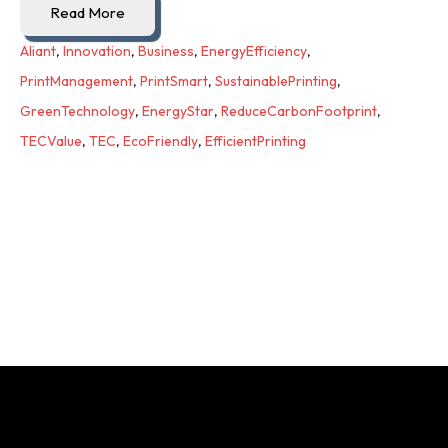
Read More
Aliant
,
Innovation
,
Business
,
EnergyEfficiency
,
PrintManagement
,
PrintSmart
,
SustainablePrinting
,
GreenTechnology
,
EnergyStar
,
ReduceCarbonFootprint
,
TECValue
,
TEC
,
EcoFriendly
,
EfficientPrinting