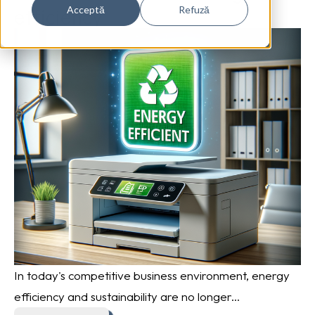
efficiency
Acceptă
Refuză
In today's competitive business environment, energy
efficiency and sustainability are no longer...