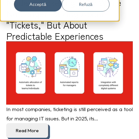
Modern Ticketing: Why We're
Acceptă
Refuză
No Longer Talking About
"Tickets," But About
Predictable Experiences
In most companies, ticketing is still perceived as a tool
for managing IT issues. But in 2025, its...
Read More