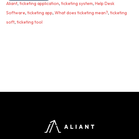
Aliant
,
ticketing application
,
ticketing system
,
Help Desk
Software
,
ticketing app
,
What does ticketing mean?
,
ticketing
soft
,
ticketing tool