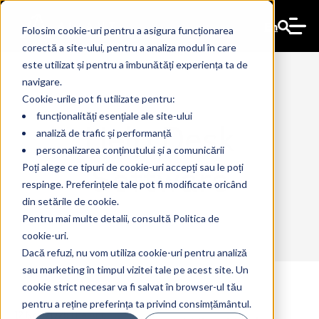
En
Folosim cookie-uri pentru a asigura funcționarea
corectă a site-ului, pentru a analiza modul în care
este utilizat și pentru a îmbunătăți experiența ta de
navigare.
Cookie-urile pot fi utilizate pentru:
funcționalități esențiale ale site-ului
Help Desk
analiză de trafic și performanță
personalizarea conținutului și a comunicării
Software
Poți alege ce tipuri de cookie-uri accepți sau le poți
respinge. Preferințele tale pot fi modificate oricând
din setările de cookie.
Pentru mai multe detalii, consultă Politica de
cookie-uri.
Dacă refuzi, nu vom utiliza cookie-uri pentru analiză
sau marketing în timpul vizitei tale pe acest site. Un
cookie strict necesar va fi salvat în browser-ul tău
pentru a reține preferința ta privind consimțământul.
12 Nov 2025
The Ant