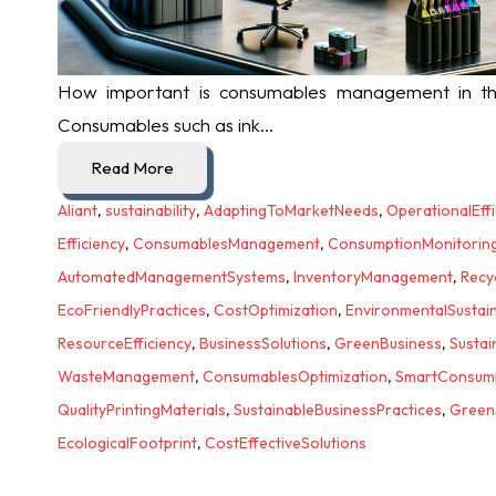
How important is consumables management in th
Consumables such as ink...
Read More
Aliant
,
sustainability
,
AdaptingToMarketNeeds
,
OperationalEffi
Efficiency
,
ConsumablesManagement
,
ConsumptionMonitorin
AutomatedManagementSystems
,
InventoryManagement
,
Recy
EcoFriendlyPractices
,
CostOptimization
,
EnvironmentalSustain
ResourceEfficiency
,
BusinessSolutions
,
GreenBusiness
,
Sustai
WasteManagement
,
ConsumablesOptimization
,
SmartConsum
QualityPrintingMaterials
,
SustainableBusinessPractices
,
Green
EcologicalFootprint
,
CostEffectiveSolutions