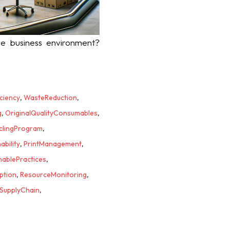
e business environment?
ciency
,
WasteReduction
,
g
,
OriginalQualityConsumables
,
clingProgram
,
ability
,
PrintManagement
,
nablePractices
,
ption
,
ResourceMonitoring
,
SupplyChain
,