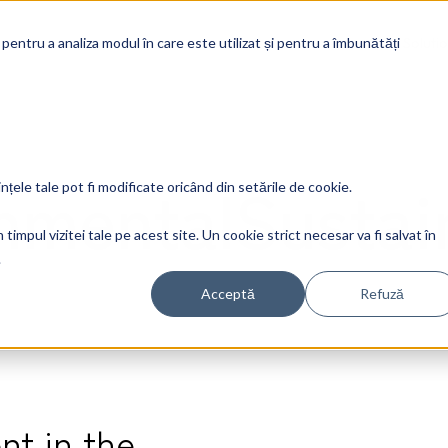
Soluti
 pentru a analiza modul în care este utilizat și pentru a îmbunătăți
nmentalSustain
ințele tale pot fi modificate oricând din setările de cookie.
timpul vizitei tale pe acest site. Un cookie strict necesar va fi salvat în
.
Acceptă
Refuză
t in the