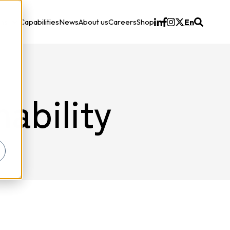
ons
Capabilities
News
About us
Careers
Shop
En
Solutions
ability