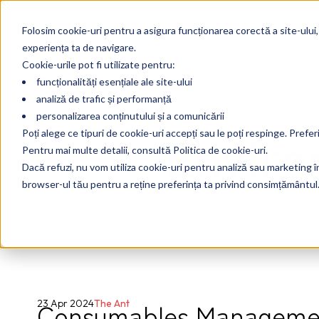
Folosim cookie-uri pentru a asigura funcționarea corectă a site-ului,
experiența ta de navigare.
Cookie-urile pot fi utilizate pentru:
funcționalități esențiale ale site-ului
analiză de trafic și performanță
personalizarea conținutului și a comunicării
Enviro
Poți alege ce tipuri de cookie-uri accepți sau le poți respinge. Prefer
Pentru mai multe detalii, consultă Politica de cookie-uri.
Dacă refuzi, nu vom utiliza cookie-uri pentru analiză sau marketing în 
browser-ul tău pentru a reține preferința ta privind consimțământul
Consumables Managemen
23 Apr 2024
The Ant