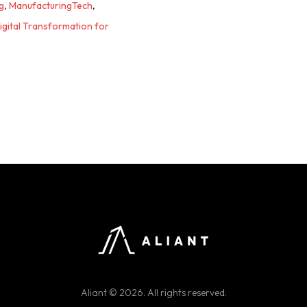
g
,
ManufacturingTech
,
igital Transformation for
Aliant © 2026. All rights reserved.