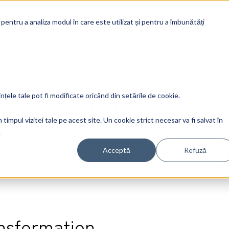
Soluti
 pentru a analiza modul în care este utilizat și pentru a îmbunătăți
DIZ
ințele tale pot fi modificate oricând din setările de cookie.
timpul vizitei tale pe acest site. Un cookie strict necesar va fi salvat în
.
Acceptă
Refuză
ansformation