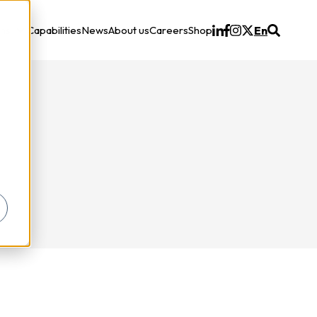
ons
Capabilities
News
About us
Careers
Shop
En
Solutions