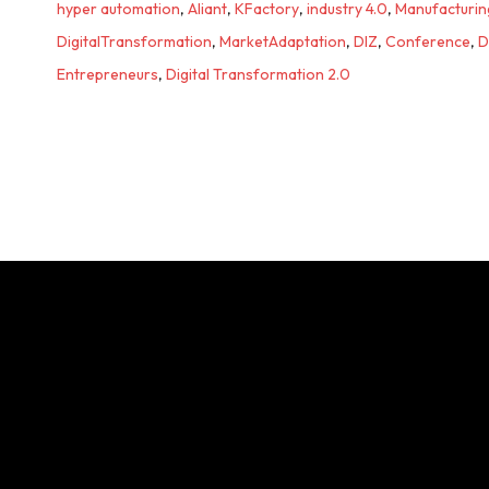
hyper automation
,
Aliant
,
KFactory
,
industry 4.0
,
Manufacturin
DigitalTransformation
,
MarketAdaptation
,
DIZ
,
Conference
,
D
Entrepreneurs
,
Digital Transformation 2.0