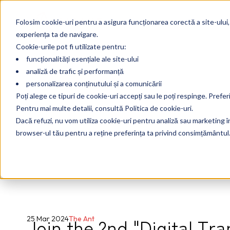
Folosim cookie-uri pentru a asigura funcționarea corectă a site-ului,
experiența ta de navigare.
Cookie-urile pot fi utilizate pentru:
funcționalități esențiale ale site-ului
analiză de trafic și performanță
personalizarea conținutului și a comunicării
Poți alege ce tipuri de cookie-uri accepți sau le poți respinge. Prefer
Pentru mai multe detalii, consultă Politica de cookie-uri.
Dacă refuzi, nu vom utiliza cookie-uri pentru analiză sau marketing în 
browser-ul tău pentru a reține preferința ta privind consimțământul
Join the 2nd "Digital Tr
25 Mar 2024
The Ant