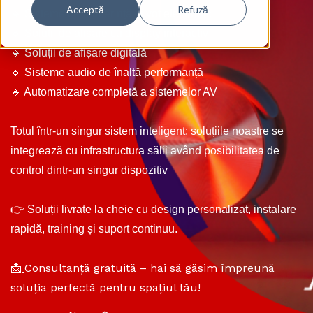
Acceptă
Refuză
🔹 Sisteme de conferință și vot electronic
🔹 Soluții de afișare cu display interactiv
🔹 Soluții de afișare digitală
🔹 Sisteme audio de înaltă performanță
🔹 Automatizare completă a sistemelor AV
Totul într-un singur sistem inteligent: soluțiile noastre se
integrează cu infrastructura sălii având posibilitatea de
control dintr-un singur dispozitiv
👉 Soluții livrate la cheie cu design personalizat, instalare
rapidă, training și suport continuu.
Consultanță gratuită – hai să găsim împreună
📩
soluția perfectă pentru spațiul tău!