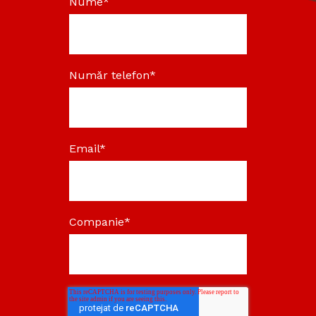
Nume
*
Număr telefon
*
Email
*
Companie
*