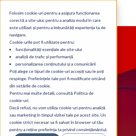
Folosim cookie-uri pentru a asigura funcționarea
corectă a site-ului, pentru a analiza modul în care
este utilizat și pentru a îmbunătăți experiența ta de
navigare.
Cookie-urile pot fi utilizate pentru:
funcționalități esențiale ale site-ului
analiză de trafic și performanță
Soluții Audio Video
personalizarea conținutului și a comunicării
Profesionale
Poți alege ce tipuri de cookie-uri accepți sau le poți
respinge. Preferințele tale pot fi modificate oricând
din setările de cookie.
Aliant creează experiențe AV moderne, complet
Pentru mai multe detalii, consultă Politica de
personalizate pentru nevoile din:
cookie-uri.
🏫 Educație 🏢 Administrație
Dacă refuzi, nu vom utiliza cookie-uri pentru analiză
sau marketing în timpul vizitei tale pe acest site. Un
locală
cookie strict necesar va fi salvat în browser-ul tău
🏛️ Instituții publice
💼Corporate
pentru a reține preferința ta privind consimțământul.