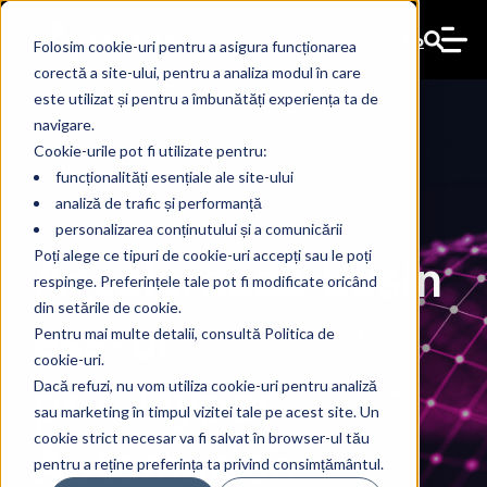
Ro
Folosim cookie-uri pentru a asigura funcționarea
corectă a site-ului, pentru a analiza modul în care
este utilizat și pentru a îmbunătăți experiența ta de
navigare.
Cookie-urile pot fi utilizate pentru:
funcționalități esențiale ale site-ului
analiză de trafic și performanță
personalizarea conținutului și a comunicării
Descoperă 10
Accelerează
busin
Poți alege ce tipuri de cookie-uri accepți sau le poți
Infrastructură IT
respinge. Preferințele tale pot fi modificate oricând
Ține imprimarea
Transformă
aplicații A.I.
ess-ul
din setările de cookie.
pentru susținerea
Pentru mai multe detalii, consultă Politica de
sub control,
fiecare lead într-o
cookie-uri.
pentru business-ul
prin
Hyper
Dacă refuzi, nu vom utiliza cookie-uri pentru analiză
operațiunilor
simplu și
sau marketing în timpul vizitei tale pe acest site. Un
oportunitate
tău
Automation
cookie strict necesar va fi salvat în browser-ul tău
critice
pentru a reține preferința ta privind consimțământul.