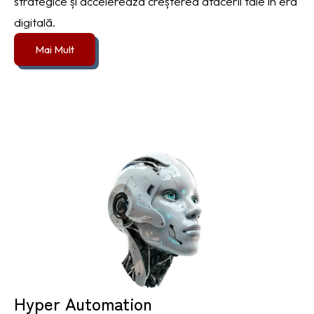
strategice și accelerează creșterea afacerii tale în era
digitală.
Mai Mult
Hyper Automation