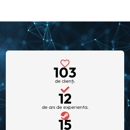
133
de clienți.
15
de ani de experienta.
20