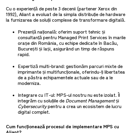
Cu o experiență de peste 3 decenii (partener Xerox din
1992), Aliant a evoluat de la simpla distribuție de hardware
la furnizarea de soluții complexe de transformare digitală.
Prezență națională: oferim suport tehnic și
consultanță pentru Managed Print Services în marile
orașe din România, cu echipe dedicate în Bacău,
București și Iași, asigurând un timp de răspuns
rapid.
Expertiză multi-brand: gestionăm parcuri mixte de
imprimante și multifuncționale, oferindu-ți libertatea
de a păstra echipamentele actuale sau de a le
moderniza.
Integrare cu IT-ul: MPS-ul nostru nu este izolat. Îl
integrăm cu soluțiile de
Document Management
și
Cybersecurity
pentru a crea un ecosistem de lucru
digital complet.
Cum funcționează procesul de implementare MPS cu
Aliant?