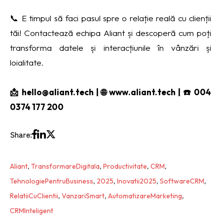
📞 E timpul să faci pasul spre o relație reală cu clienții
tăi! Contactează echipa Aliant și descoperă cum poți
transforma datele și interacțiunile în vânzări și
loialitate.
📩 hello@aliant.tech | 🌐 www.aliant.tech | ☎️ 004
0374 177 200
Share:
Aliant
,
TransformareDigitala
,
Productivitate
,
CRM
,
TehnologiePentruBusiness
,
2025
,
Inovatii2025
,
SoftwareCRM
,
RelatiiCuClientii
,
VanzariSmart
,
AutomatizareMarketing
,
CRMInteligent