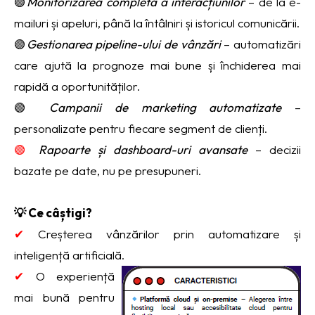
🟢
Monitorizarea completă a interacțiunilor
– de la e-
mailuri și apeluri, până la întâlniri și istoricul comunicării.
🟢
Gestionarea pipeline-ului de vânzări
– automatizări
care ajută la prognoze mai bune și închiderea mai
rapidă a oportunităților.
🟢
Campanii de marketing automatizate
–
personalizate pentru fiecare segment de clienți.
🟢
Rapoarte și dashboard-uri avansate
– decizii
bazate pe date, nu pe presupuneri.
💡 Ce câștigi?
✔
Creșterea vânzărilor prin automatizare și
inteligență artificială.
✔
O experiență
mai bună pentru