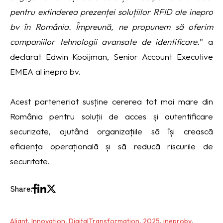
pentru extinderea prezenței soluțiilor RFID ale inepro
bv în România. Împreună, ne propunem să oferim
companiilor tehnologii avansate de identificare.
” a
declarat Edwin Kooijman, Senior Account Executive
EMEA al inepro bv.
Acest parteneriat susține cererea tot mai mare din
România pentru soluții de acces și autentificare
securizate, ajutând organizațiile să își crească
eficiența operațională și să reducă riscurile de
securitate.
Share:
Aliant
,
Innovation
,
DigitalTransformation
,
2025
,
ineprobv
,