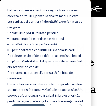
Ro
Folosim cookie-uri pentru a asigura funcționarea
corectă a site-ului, pentru a analiza modul în care
este utilizat și pentru a îmbunătăți experiența ta de
navigare.
Cookie-urile pot fi utilizate pentru:
funcționalități esențiale ale site-ului
Cum un CRM
analiză de trafic și performanță
personalizarea conținutului și a comunicării
modern iti poate
Poți alege ce tipuri de cookie-uri accepți sau le poți
respinge. Preferințele tale pot fi modificate oricând
din setările de cookie.
transforma
Pentru mai multe detalii, consultă Politica de
cookie-uri.
complet afacerea
Dacă refuzi, nu vom utiliza cookie-uri pentru analiză
sau marketing în timpul vizitei tale pe acest site. Un
cookie strict necesar va fi salvat în browser-ul tău
pentru a reține preferința ta privind consimțământul.