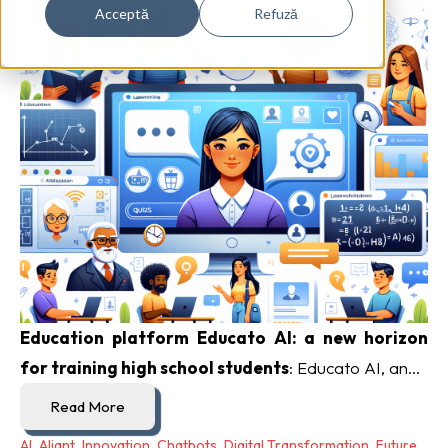
Acceptă
Refuză
Education platform Educato AI: a new horizon
for training high school students
: Educato AI, an...
Read More
AI
,
Aliant
,
Innovation
,
Chatbots
,
Digital Transformation
,
Future
,