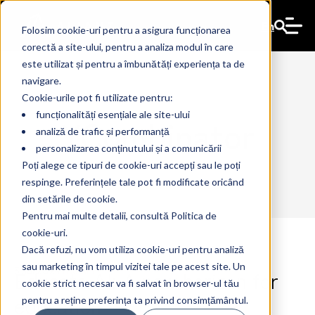
En
Folosim cookie-uri pentru a asigura funcționarea
corectă a site-ului, pentru a analiza modul în care
este utilizat și pentru a îmbunătăți experiența ta de
navigare.
Cookie-urile pot fi utilizate pentru:
funcționalități esențiale ale site-ului
YCombinator
analiză de trafic și performanță
personalizarea conținutului și a comunicării
Poți alege ce tipuri de cookie-uri accepți sau le poți
respinge. Preferințele tale pot fi modificate oricând
din setările de cookie.
Pentru mai multe detalii, consultă Politica de
cookie-uri.
Dacă refuzi, nu vom utiliza cookie-uri pentru analiză
sau marketing în timpul vizitei tale pe acest site. Un
Educato AI: A new horizon for
3 Jul 2024
The Ant
cookie strict necesar va fi salvat în browser-ul tău
education
pentru a reține preferința ta privind consimțământul.