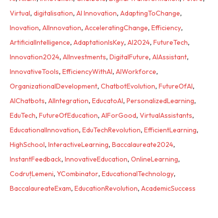
Virtual
,
digitalisation
,
AI Innovation
,
AdaptingToChange
,
Inovation
,
AIInnovation
,
AcceleratingChange
,
Efficiency
,
ArtificialIntelligence
,
AdaptationIsKey
,
AI2024
,
FutureTech
,
Innovation2024
,
AIInvestments
,
DigitalFuture
,
AIAssistant
,
InnovativeTools
,
EfficiencyWithAI
,
AIWorkforce
,
OrganizationalDevelopment
,
ChatbotEvolution
,
FutureOfAI
,
AIChatbots
,
AIIntegration
,
EducatoAI
,
PersonalizedLearning
,
EduTech
,
FutureOfEducation
,
AIForGood
,
VirtualAssistants
,
EducationalInnovation
,
EduTechRevolution
,
EfficientLearning
,
HighSchool
,
InteractiveLearning
,
Baccalaureate2024
,
InstantFeedback
,
InnovativeEducation
,
OnlineLearning
,
CodruțLemeni
,
YCombinator
,
EducationalTechnology
,
BaccalaureateExam
,
EducationRevolution
,
AcademicSuccess