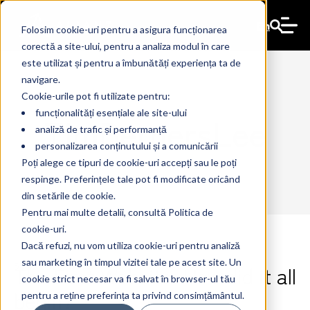
En
Folosim cookie-uri pentru a asigura funcționarea
corectă a site-ului, pentru a analiza modul în care
este utilizat și pentru a îmbunătăți experiența ta de
navigare.
Cookie-urile pot fi utilizate pentru:
funcționalități esențiale ale site-ului
TimBernersLee
analiză de trafic și performanță
personalizarea conținutului și a comunicării
Poți alege ce tipuri de cookie-uri accepți sau le poți
respinge. Preferințele tale pot fi modificate oricând
din setările de cookie.
Pentru mai multe detalii, consultă Politica de
cookie-uri.
Dacă refuzi, nu vom utiliza cookie-uri pentru analiză
sau marketing în timpul vizitei tale pe acest site. Un
The First Website: How did it all
5 Feb 2025
The Ant
cookie strict necesar va fi salvat în browser-ul tău
begin?
pentru a reține preferința ta privind consimțământul.