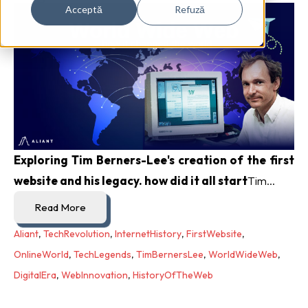
Acceptă
Refuză
Exploring Tim Berners-Lee's creation of the first
website and his legacy. how did it all start
Tim...
Read More
Aliant
,
TechRevolution
,
InternetHistory
,
FirstWebsite
,
OnlineWorld
,
TechLegends
,
TimBernersLee
,
WorldWideWeb
,
DigitalEra
,
WebInnovation
,
HistoryOfTheWeb