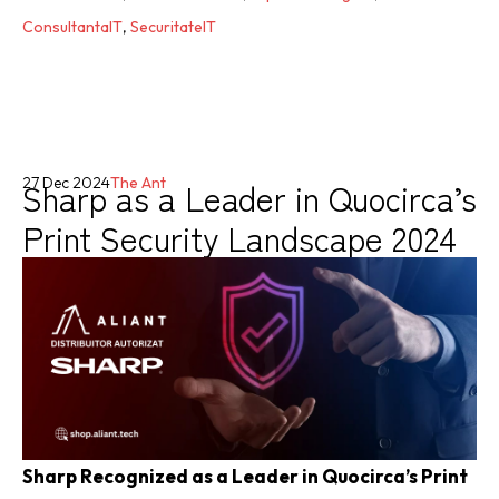
ConsultantaIT
,
SecuritateIT
Sharp as a Leader in Quocirca’s
27 Dec 2024
The Ant
Print Security Landscape 2024
Sharp Recognized as a Leader in Quocirca’s Print