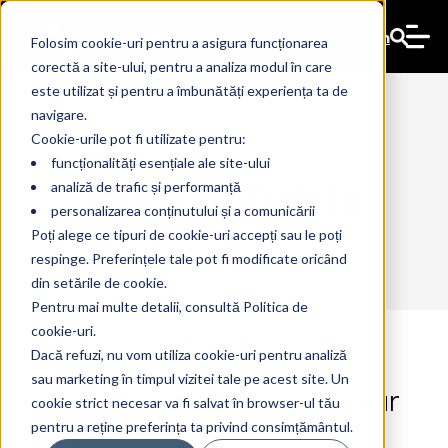
En
Folosim cookie-uri pentru a asigura funcționarea
corectă a site-ului, pentru a analiza modul în care
este utilizat și pentru a îmbunătăți experiența ta de
navigare.
Cookie-urile pot fi utilizate pentru:
funcționalități esențiale ale site-ului
PrintSecurity
analiză de trafic și performanță
personalizarea conținutului și a comunicării
Poți alege ce tipuri de cookie-uri accepți sau le poți
respinge. Preferințele tale pot fi modificate oricând
din setările de cookie.
Pentru mai multe detalii, consultă Politica de
cookie-uri.
Dacă refuzi, nu vom utiliza cookie-uri pentru analiză
sau marketing în timpul vizitei tale pe acest site. Un
Printer Security: Protect Your
6 Aug 2025
The Ant
cookie strict necesar va fi salvat în browser-ul tău
Business
pentru a reține preferința ta privind consimțământul.