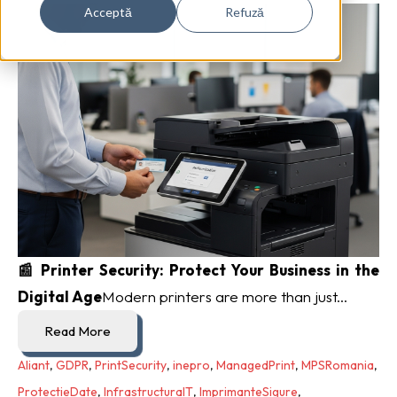
Acceptă
Refuză
📰 Printer Security: Protect Your Business in the
Digital Age
Modern printers are more than just...
Read More
Aliant
,
GDPR
,
PrintSecurity
,
inepro
,
ManagedPrint
,
MPSRomania
,
ProtectieDate
,
InfrastructuraIT
,
ImprimanteSigure
,