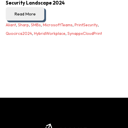
Security Landscape 2024
Read More
Aliant
,
Sharp
,
SMBs
,
MicrosoftTeams
,
PrintSecurity
,
Quocirca2024
,
HybridWorkplace
,
SynappxCloudPrint