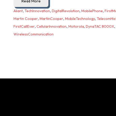
Read More
Aliant
,
TechInnovation
,
DigitalRevolution
,
MobilePhone
,
FirstM
Martin Cooper
,
MartinCooper
,
MobileTechnology
,
TelecomHis
FirstCallEver
,
CellularInnovation
,
Motorola
,
DynaTAC 8000X
,
WirelessCommunication