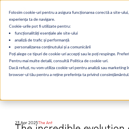
Folosim cookie-uri pentru a asigura funcționarea corectă a site-ului,
experiența ta de navigare.
Cookie-urile pot fi utilizate pentru:
funcționalități esențiale ale site-ului
analiză de trafic și performanță
personalizarea conținutului și a comunicării
M
Poți alege ce tipuri de cookie-uri accepți sau le poți respinge. Prefer
Pentru mai multe detalii, consultă Politica de cookie-uri.
Dacă refuzi, nu vom utiliza cookie-uri pentru analiză sau marketing în 
browser-ul tău pentru a reține preferința ta privind consimțământul
The incredible evolution o
23 Apr 2025
The Ant