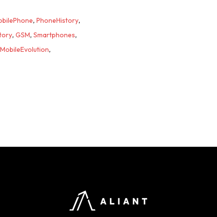
obilePhone
,
PhoneHistory
,
tory
,
GSM
,
Smartphones
,
MobileEvolution
,