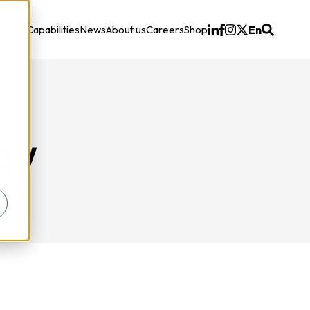
ons
Capabilities
News
About us
Careers
Shop
En
Solutions
gy