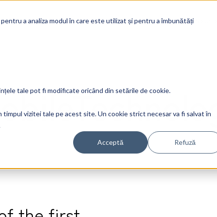
Soluti
 pentru a analiza modul în care este utilizat și pentru a îmbunătăți
obileTechnolo
ințele tale pot fi modificate oricând din setările de cookie.
timpul vizitei tale pe acest site. Un cookie strict necesar va fi salvat în
.
Acceptă
Refuză
f the first