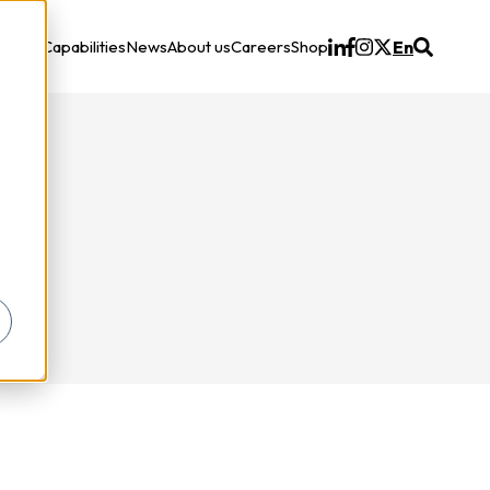
ons
Capabilities
News
About us
Careers
Shop
En
Solutions