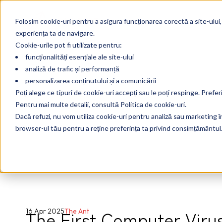
Folosim cookie-uri pentru a asigura funcționarea corectă a site-ului,
experiența ta de navigare.
Cookie-urile pot fi utilizate pentru:
funcționalități esențiale ale site-ului
analiză de trafic și performanță
personalizarea conținutului și a comunicării
Poți alege ce tipuri de cookie-uri accepți sau le poți respinge. Prefer
Pentru mai multe detalii, consultă Politica de cookie-uri.
Dacă refuzi, nu vom utiliza cookie-uri pentru analiză sau marketing în 
browser-ul tău pentru a reține preferința ta privind consimțământul
The First Computer Viru
16 Apr 2025
The Ant