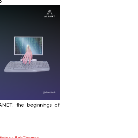
ET, the beginnings of
History
,
BobThomas
,