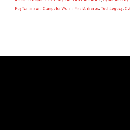
RayTomlinson
,
ComputerWorm
,
FirstAntivirus
,
TechLegacy
,
Cy