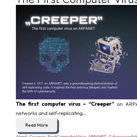
The first computer virus – “Creeper”
on ARPAN
networks and self-replicating...
Read More
Aliant
,
Creeper
,
FirstComputerVirus
,
ARPANET
,
Cybersecurity