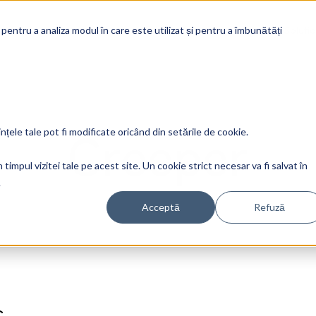
Soluti
 pentru a analiza modul în care este utilizat și pentru a îmbunătăți
Creeper
ințele tale pot fi modificate oricând din setările de cookie.
timpul vizitei tale pe acest site. Un cookie strict necesar va fi salvat în
.
Acceptă
Refuză
s