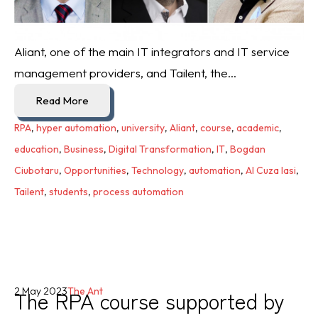
Aliant, one of the main IT integrators and IT service
management providers, and Tailent, the...
Read More
RPA
,
hyper automation
,
university
,
Aliant
,
course
,
academic
,
education
,
Business
,
Digital Transformation
,
IT
,
Bogdan
Ciubotaru
,
Opportunities
,
Technology
,
automation
,
AI Cuza Iasi
,
Tailent
,
students
,
process automation
The RPA course supported by
2 May 2023
The Ant