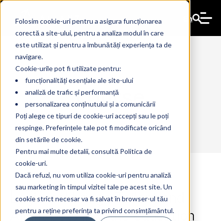
En
Folosim cookie-uri pentru a asigura funcționarea
corectă a site-ului, pentru a analiza modul în care
este utilizat și pentru a îmbunătăți experiența ta de
navigare.
Cookie-urile pot fi utilizate pentru:
funcționalități esențiale ale site-ului
course
analiză de trafic și performanță
personalizarea conținutului și a comunicării
Poți alege ce tipuri de cookie-uri accepți sau le poți
respinge. Preferințele tale pot fi modificate oricând
din setările de cookie.
Pentru mai multe detalii, consultă Politica de
cookie-uri.
Dacă refuzi, nu vom utiliza cookie-uri pentru analiză
sau marketing în timpul vizitei tale pe acest site. Un
Logiscool brings Tailent and
2 May 2023
The Ant
cookie strict necesar va fi salvat în browser-ul tău
Aliant bots into the education
pentru a reține preferința ta privind consimțământul.