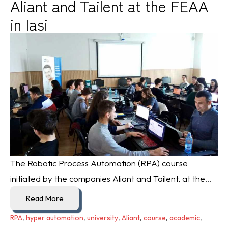
Aliant and Tailent at the FEAA
in Iasi
The Robotic Process Automation (RPA) course
initiated by the companies Aliant and Tailent, at the...
Read More
RPA
,
hyper automation
,
university
,
Aliant
,
course
,
academic
,