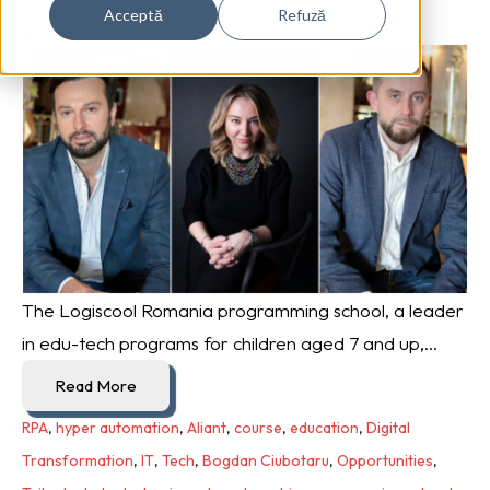
process
Acceptă
Refuză
The Logiscool Romania programming school, a leader
in edu-tech programs for children aged 7 and up,...
Read More
RPA
,
hyper automation
,
Aliant
,
course
,
education
,
Digital
Transformation
,
IT
,
Tech
,
Bogdan Ciubotaru
,
Opportunities
,