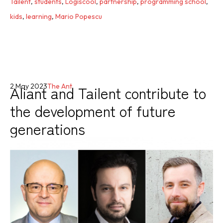
Tailent
,
students
,
Logiscool
,
partnership
,
programming school
,
kids
,
learning
,
Mario Popescu
Aliant and Tailent contribute to
2 May 2023
The Ant
the development of future
generations