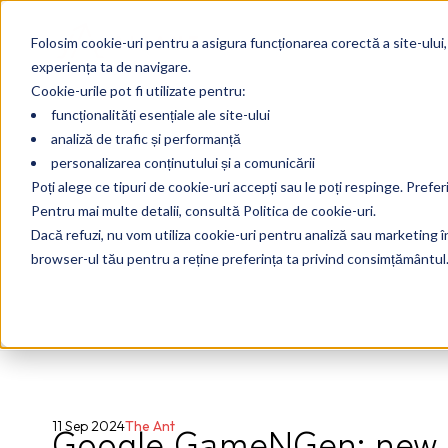
Folosim cookie-uri pentru a asigura funcționarea corectă a site-ului,
experiența ta de navigare.
Cookie-urile pot fi utilizate pentru:
funcționalități esențiale ale site-ului
analiză de trafic și performanță
personalizarea conținutului și a comunicării
Poți alege ce tipuri de cookie-uri accepți sau le poți respinge. Prefer
Pentru mai multe detalii, consultă Politica de cookie-uri.
Dacă refuzi, nu vom utiliza cookie-uri pentru analiză sau marketing în 
browser-ul tău pentru a reține preferința ta privind consimțământul
Google GameNGen: new f
11 Sep 2024
The Ant