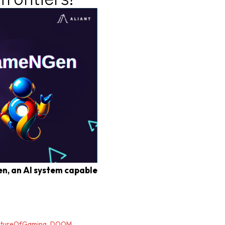
, an AI system capable
utureOfGaming
,
DOOM