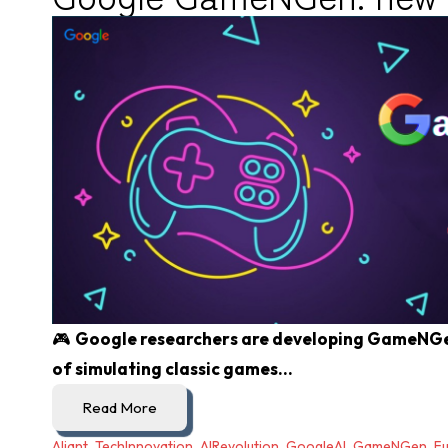
🎮
Google researchers are developing GameNGen
of simulating classic games...
Read More
Aliant
,
TechInnovation
,
AIRevolution
,
GoogleAI
,
GameNGen
,
F