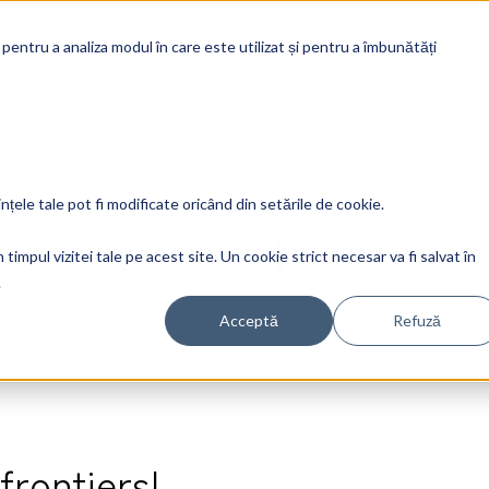
Soluti
 pentru a analiza modul în care este utilizat și pentru a îmbunătăți
AIgame
ințele tale pot fi modificate oricând din setările de cookie.
timpul vizitei tale pe acest site. Un cookie strict necesar va fi salvat în
.
Acceptă
Refuză
rontiers!