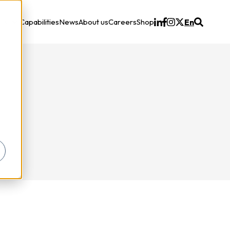
ons
Capabilities
News
About us
Careers
Shop
En
Solutions