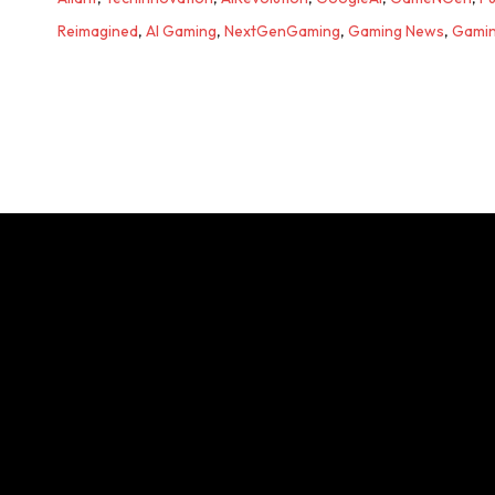
Reimagined
,
AI Gaming
,
NextGenGaming
,
Gaming News
,
Gamin