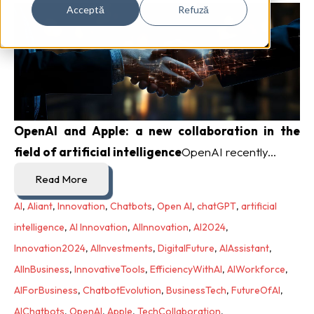
Acceptă
Refuză
OpenAI and Apple: a new collaboration in the
field of artificial intelligence
OpenAI recently...
Read More
AI
,
Aliant
,
Innovation
,
Chatbots
,
Open AI
,
chatGPT
,
artificial
intelligence
,
AI Innovation
,
AIInnovation
,
AI2024
,
Innovation2024
,
AIInvestments
,
DigitalFuture
,
AIAssistant
,
AIInBusiness
,
InnovativeTools
,
EfficiencyWithAI
,
AIWorkforce
,
AIForBusiness
,
ChatbotEvolution
,
BusinessTech
,
FutureOfAI
,
AIChatbots
,
OpenAI
,
Apple
,
TechCollaboration
,