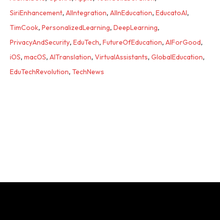
SiriEnhancement
,
AIIntegration
,
AIInEducation
,
EducatoAI
,
TimCook
,
PersonalizedLearning
,
DeepLearning
,
PrivacyAndSecurity
,
EduTech
,
FutureOfEducation
,
AIForGood
,
iOS
,
macOS
,
AITranslation
,
VirtualAssistants
,
GlobalEducation
,
EduTechRevolution
,
TechNews