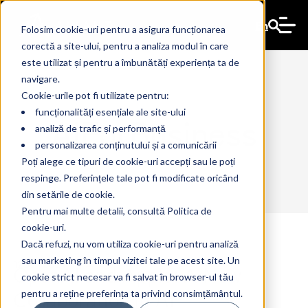
En
Folosim cookie-uri pentru a asigura funcționarea
corectă a site-ului, pentru a analiza modul în care
este utilizat și pentru a îmbunătăți experiența ta de
navigare.
Cookie-urile pot fi utilizate pentru:
funcționalități esențiale ale site-ului
AIForBusiness
analiză de trafic și performanță
personalizarea conținutului și a comunicării
Poți alege ce tipuri de cookie-uri accepți sau le poți
respinge. Preferințele tale pot fi modificate oricând
din setările de cookie.
Pentru mai multe detalii, consultă Politica de
cookie-uri.
Dacă refuzi, nu vom utiliza cookie-uri pentru analiză
sau marketing în timpul vizitei tale pe acest site. Un
OpenAI and Apple: A New
12 Jun 2024
The Ant
cookie strict necesar va fi salvat în browser-ul tău
Collaboration in AI
pentru a reține preferința ta privind consimțământul.