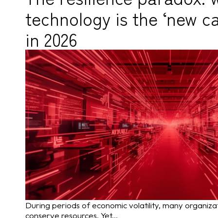
technology is the ‘new c
in 2026
During periods of economic volatility, many organizati
conserve resources. Yet...