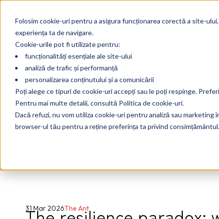
Folosim cookie-uri pentru a asigura funcționarea corectă a site-ului,
experiența ta de navigare.
Cookie-urile pot fi utilizate pentru:
funcționalități esențiale ale site-ului
analiză de trafic și performanță
personalizarea conținutului și a comunicării
Poți alege ce tipuri de cookie-uri accepți sau le poți respinge. Prefer
Pentru mai multe detalii, consultă Politica de cookie-uri.
Dacă refuzi, nu vom utiliza cookie-uri pentru analiză sau marketing în 
browser-ul tău pentru a reține preferința ta privind consimțământul
The resilience paradox: 
31 Mar 2026
The Ant