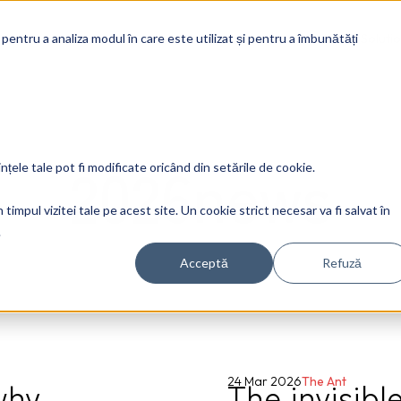
Soluti
 pentru a analiza modul în care este utilizat și pentru a îmbunătăți
2026news
ințele tale pot fi modificate oricând din setările de cookie.
timpul vizitei tale pe acest site. Un cookie strict necesar va fi salvat în
.
Acceptă
Refuză
why
The invisibl
24 Mar 2026
The Ant