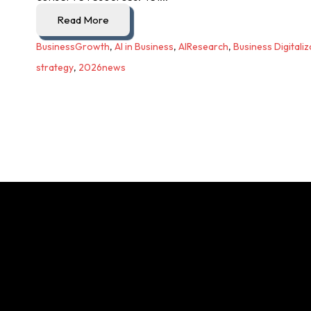
Read More
BusinessGrowth
,
AI in Business
,
AIResearch
,
Business Digitaliz
strategy
,
2026news