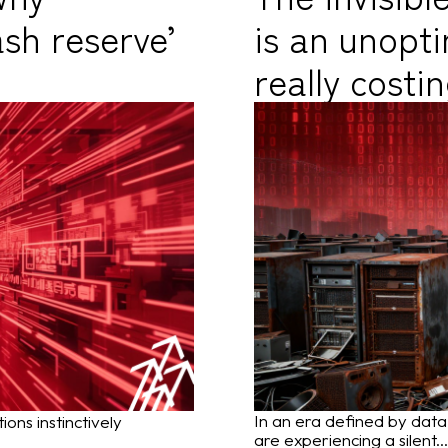
ash reserve’
is an unopti
really costi
In an era defined by dat
ons instinctively
are experiencing a silent...