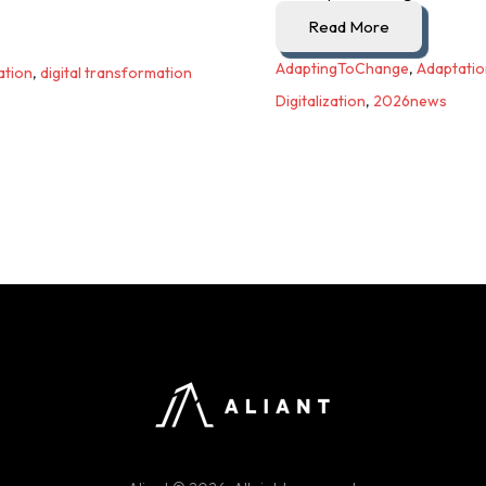
Read More
AdaptingToChange
,
Adaptatio
ation
,
digital transformation
Digitalization
,
2026news